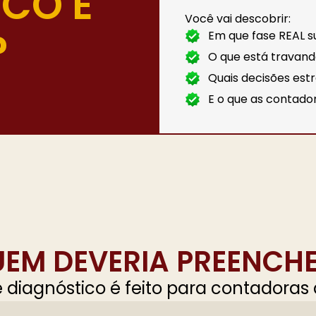
CO É
Você vai descobrir:
?
Em que fase REAL s
O que está travand
Quais decisões est
E o que as contado
EM DEVERIA PREENCH
e diagnóstico é feito para contadoras 