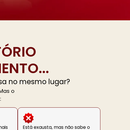
TÓRIO
ENTO...
esa no mesmo lugar?
 Mas o
:
mais
Está exausta, mas não sabe o