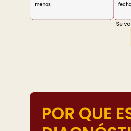
menos;
fech
Se vo
POR QUE E