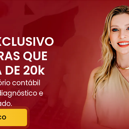
XCLUSIVO
RAS QUE
 DE 20k
ório contábil
diagnóstico e
ado.
CO