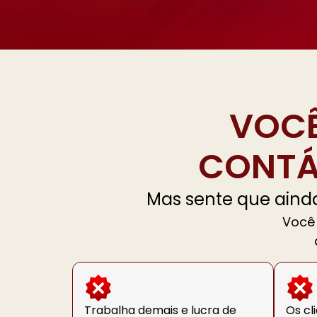
VOCÊ
CONTÁB
Mas sente que aind
Você 
Trabalha demais e lucra de
Os cl