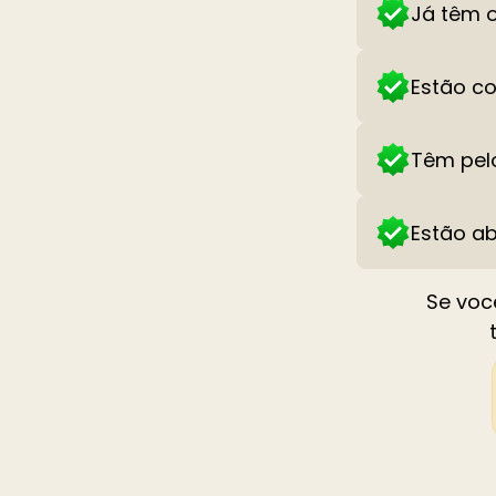
Já têm o
Estão c
Têm pel
Estão ab
Se voc