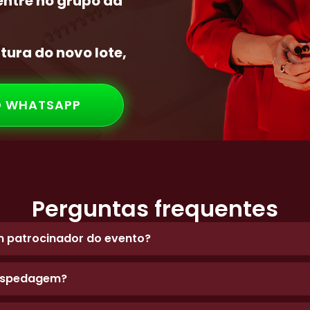
entre no grupo da
tura do novo lote,
O WHATSAPP
Perguntas frequentes
 patrocinador do evento?
hospedagem?