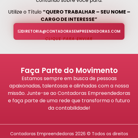
contando sobre você para:
Utilize o Título
“QUERO TRABALHAR – SEU NOME –
CARGO DE INTERESSE”
DIRETORIA@CONTADORASEMPREENDEDORAS.COM
CLIQUE PARA ENVIAR
Faça Parte do Movimento
Estamos sempre em busca de pessoas
apaixonadas, talentosas e alinhadas com a nossa
missão. Junte-se ao Contadoras Empreendedoras
e faça parte de uma rede que transforma o futuro
da contabilidade!
Contadoras Empreendedoras 2026 © Todos os direitos