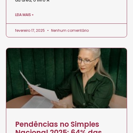
da área, o livro A
LEIA MAIS »
fevereiro 17, 2025
Nenhum comentário
Pendências no Simples
Nacional 2025: 64% das