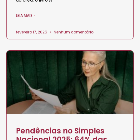
da área, o livro A
LEIA MAIS »
fevereiro 17, 2025
Nenhum comentário
Pendências no Simples
Nacional 2025: 64% das