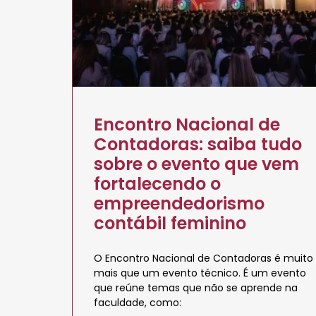
Encontro Nacional de
Contadoras: saiba tudo
sobre o evento que vem
fortalecendo o
empreendedorismo
contábil feminino
O Encontro Nacional de Contadoras é muito
mais que um evento técnico. É um evento
que reúne temas que não se aprende na
faculdade, como: