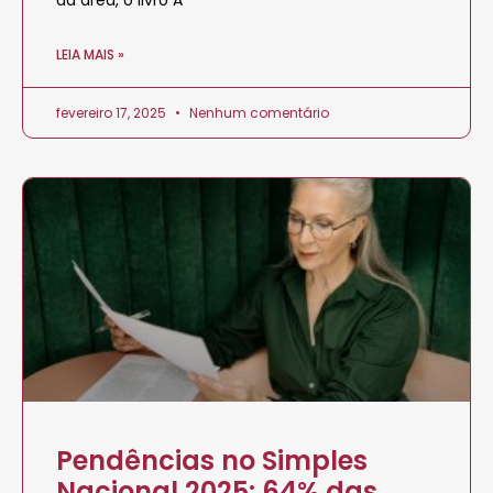
da área, o livro A
LEIA MAIS »
fevereiro 17, 2025
Nenhum comentário
Pendências no Simples
Nacional 2025: 64% das