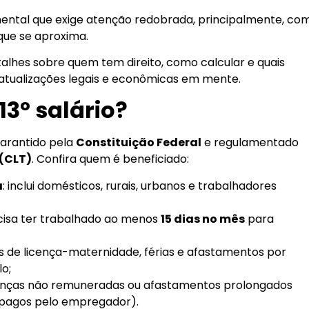
damental que exige atenção redobrada, principalmente, co
que se aproxima.
alhes sobre quem tem direito, como calcular e quais
 atualizações legais e econômicas em mente.
13º salário?
 garantido pela
Constituição Federal
e regulamentado
 (CLT)
. Confira quem é beneficiado:
a
: inclui domésticos, rurais, urbanos e trabalhadores
cisa ter trabalhado ao menos
15 dias no mês
para
os de licença-maternidade, férias e afastamentos por
o;
cenças não remuneradas ou afastamentos prolongados
 pagos pelo empregador).