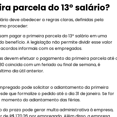
a parcela do 13º salário?
ário deve obedecer a regras claras, definidas pela
como proceder:
am pagar a primeira parcela do 13º salário em uma
o benefício. A legislação não permite dividir esse valor
cordos informais com os empregados.
s devem efetuar o pagamento da primeira parcela até 
30 coincida com um feriado ou final de semana, é
imo dia útil anterior.
pregado pode solicitar o adiantamento da primeira
esde que formalize o pedido até o dia 31 de janeiro. Se for
o momento do adiantamento das férias.
do prazo pode gerar multa administrativa à empresa,
lor de R$ 170,26 por empregado. Além disso, a empresa