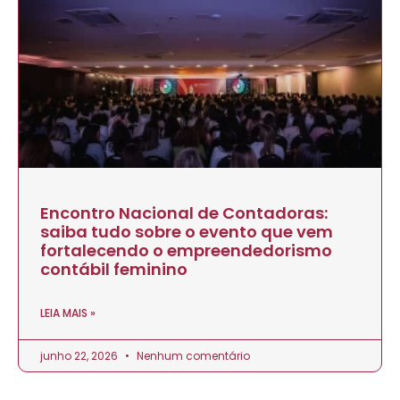
Encontro Nacional de Contadoras:
saiba tudo sobre o evento que vem
fortalecendo o empreendedorismo
contábil feminino
LEIA MAIS »
junho 22, 2026
Nenhum comentário