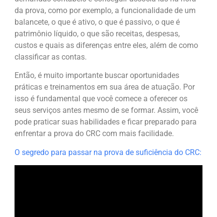
da prova, como por exemplo, a funcionalidade de um
balancete, o que é ativo, o que é passivo, o que é
patrimônio líquido, o que são receitas, despesas,
custos e quais as diferenças entre eles, além de como
classificar as contas.
Então, é muito importante buscar oportunidades
práticas e treinamentos em sua área de atuação. Por
isso é fundamental que você comece a oferecer os
seus serviços antes mesmo de se formar. Assim, você
pode praticar suas habilidades e ficar preparado para
enfrentar a prova do CRC com mais facilidade.
O segredo para passar na prova de suficiência do CRC: