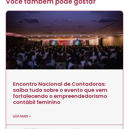
Você também pode gostar
Encontro Nacional de Contadoras:
saiba tudo sobre o evento que vem
fortalecendo o empreendedorismo
contábil feminino
LEIA MAIS »