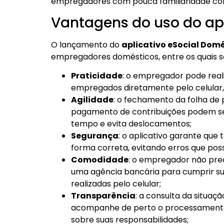
empregadores com pouca familiaridade com 
Vantagens do uso do apl
O lançamento do
aplicativo eSocial Dom
empregadores domésticos, entre os quais 
Praticidade
: o empregador pode reali
empregados diretamente pelo celular,
Agilidade
: o fechamento da folha de
pagamento de contribuições podem ser
tempo e evita deslocamentos;
Segurança
: o aplicativo garante que
forma correta, evitando erros que pos
Comodidade
: o empregador não pre
uma agência bancária para cumprir su
realizadas pelo celular;
Transparência
: a consulta da situa
acompanhe de perto o processamento d
sobre suas responsabilidades;