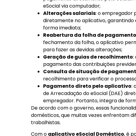
eSocial via computador;
Alterações salariais
: o empregador 
diretamente no aplicativo, garantind
forma imediata;
Reabertura da folha de pagament
fechamento da folha, o aplicativo pe
para fazer as devidas alterações;
Geração de guias de recolhimento
:
pagamento das contribuições previdenc
Consulta de situação de pagamen
recolhimento para verificar o proce
Pagamento direto pelo aplicativo
:
de Arrecadação do eSocial (DAE) dire
empregador. Portanto, integra de forma
De acordo com o governo, essas funciona
domésticos, que muitas vezes enfrentam dif
trabalhistas.
Com o
aplicativo eSocial Doméstico
, é 